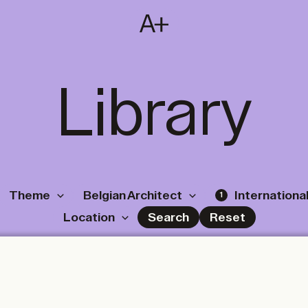
SUBSCRIBE
T
NL
EN
FR
Library
Theme
Belgian Architect
International
1
Location
Search
Reset