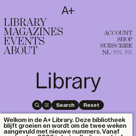
SUBSCRIBE
T
NL
EN
FR
LIBRARY
MAGAZINES
ACCOUNT
EVENTS
SHOP
SUBSCRIBE
ABOUT
NL
EN
FR
Library
Search
Reset
Welkom in de A+ Library. Deze bibliotheek
blijft groeien en wordt om de twee weken
aangevuld met nieuwe nummers. Vanaf