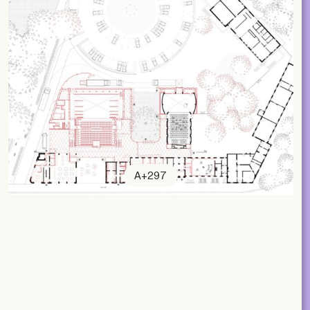
A+297