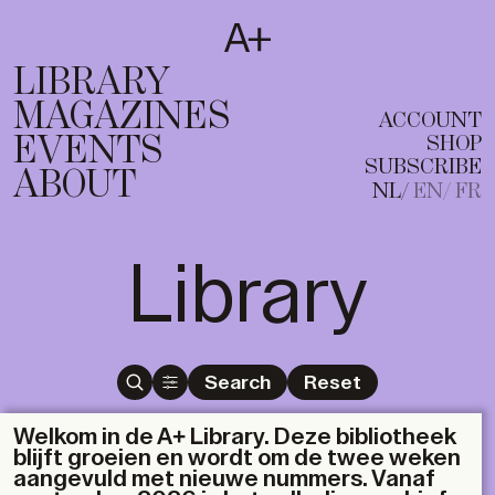
SUBSCRIBE
T
NL
EN
FR
LIBRARY
MAGAZINES
ACCOUNT
EVENTS
SHOP
SUBSCRIBE
ABOUT
NL
EN
FR
Library
Search
Reset
Welkom in de A+ Library. Deze bibliotheek
blijft groeien en wordt om de twee weken
aangevuld met nieuwe nummers. Vanaf