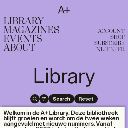
SUBSCRIBE
T
NL
EN
FR
LIBRARY
MAGAZINES
ACCOUNT
EVENTS
SHOP
SUBSCRIBE
ABOUT
NL
EN
FR
Library
Search
Reset
Welkom in de A+ Library. Deze bibliotheek
blijft groeien en wordt om de twee weken
aangevuld met nieuwe nummers. Vanaf