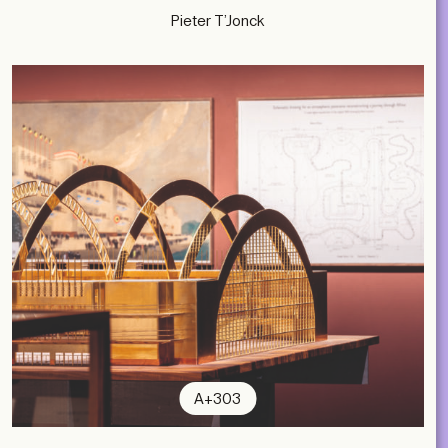
Pieter T’Jonck
A+303