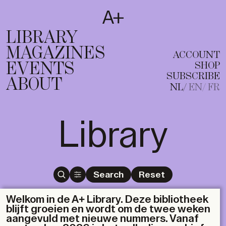
SUBSCRIBE
T
NL
EN
FR
LIBRARY
MAGAZINES
ACCOUNT
EVENTS
SHOP
SUBSCRIBE
ABOUT
NL
EN
FR
Library
Search
Reset
Welkom in de A+ Library. Deze bibliotheek
blijft groeien en wordt om de twee weken
aangevuld met nieuwe nummers. Vanaf