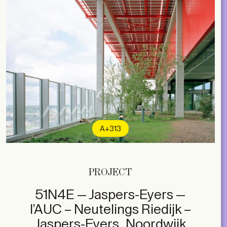
A+313
PROJECT
51N4E — Jaspers-Eyers —
l’AUC – Neutelings Riedijk –
Jaspers-Eyers , Noordwijk