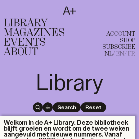
SUBSCRIBE
T
NL
EN
FR
LIBRARY
MAGAZINES
ACCOUNT
EVENTS
SHOP
SUBSCRIBE
ABOUT
NL
EN
FR
Library
Search
Reset
Welkom in de A+ Library. Deze bibliotheek
blijft groeien en wordt om de twee weken
aangevuld met nieuwe nummers. Vanaf