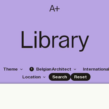
SUBSCRIBE
T
NL
EN
FR
Library
Theme
Belgian Architect
International
1
Location
Search
Reset