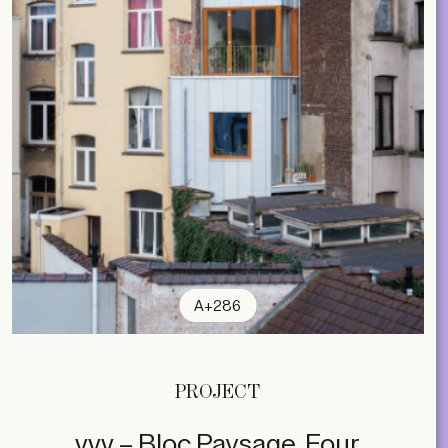
A+286
PROJECT
vvv – Bloc Paysage, Four