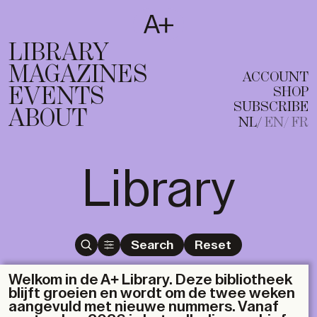
SUBSCRIBE
T
NL
EN
FR
LIBRARY
MAGAZINES
ACCOUNT
EVENTS
SHOP
SUBSCRIBE
ABOUT
NL
EN
FR
Library
Search
Reset
Welkom in de A+ Library. Deze bibliotheek
blijft groeien en wordt om de twee weken
aangevuld met nieuwe nummers. Vanaf