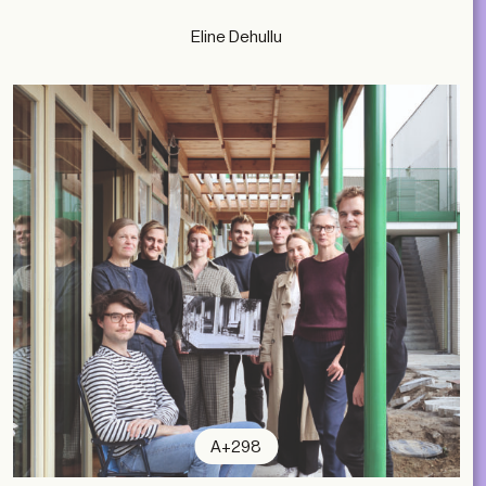
Eline Dehullu
A+298