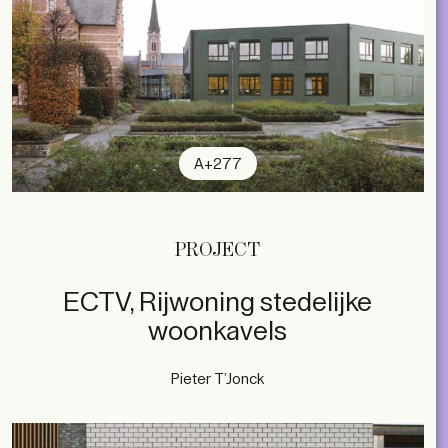
A+277
PROJECT
ECTV, Rijwoning stedelijke
woonkavels
Pieter T’Jonck