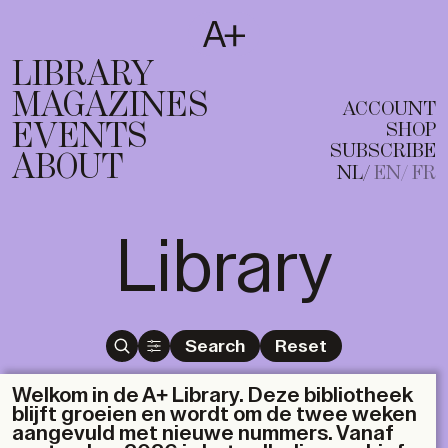
SUBSCRIBE
T
NL
EN
FR
LIBRARY
MAGAZINES
ACCOUNT
EVENTS
SHOP
SUBSCRIBE
ABOUT
NL
EN
FR
Library
Search
Reset
Welkom in de A+ Library. Deze bibliotheek
blijft groeien en wordt om de twee weken
aangevuld met nieuwe nummers. Vanaf