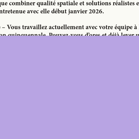
que combiner qualité spatiale et solutions réalistes e
entretenue avec elle début janvier 2026.
 –
Vous travaillez actuellement avec votre équipe à 
ion quinquennale. Pouvez-vous d’ores et déjà lever u
es qui y seront abordés ?
NT &
A+ MORE
ITAL
A Print & Digital subscription, p
for every TA+LK.
For A+ aficionados.
ine access to the A+ Library
ted issues of A+ magazine
your home each year.
students, researchers and
r libraries, schools and
ith multiple readers.