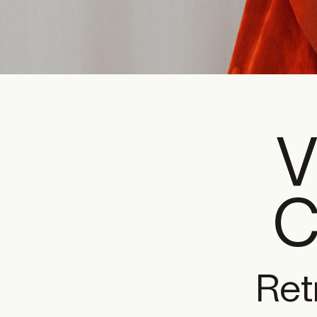
C
Ret