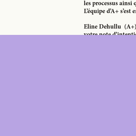
les processus ainsi 
L’équipe d’A+ s’est 
Eline Dehullu
(A+)
votre note d’intent
Quels sont les thèm
DIGITAL
PRI
DIG
Unlimited online access to the A+ Library.
Student: for students, researchers and
interns.
Unlimited onl
Institution: for libraries, schools and
and five prin
institutions with multiple readers.
delivered to 
Student: for 
interns.
Institution: fo
institutions w