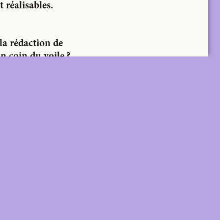
t réalisables.
la rédaction de
n coin du voile ?
A+ MANY
lus two tickets
Two Print & Digital subscriptions, plus twenty
tickets to be used across all TA+LKS.
For architectural practices and teams.