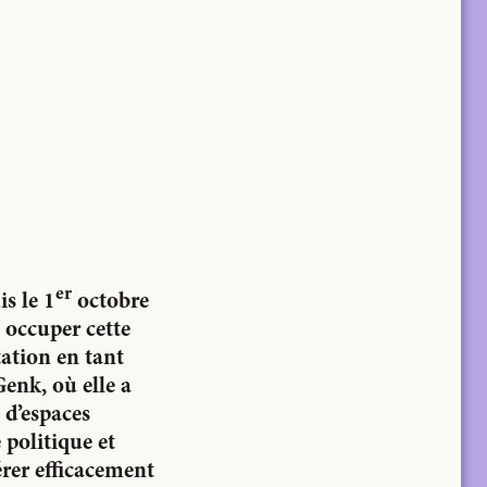
er
is le 1
octobre
 occuper cette
tation en tant
enk, où elle a
 d’espaces
 politique et
érer efficacement