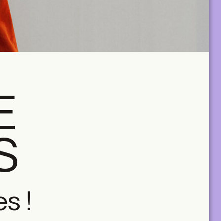
E
S
s !