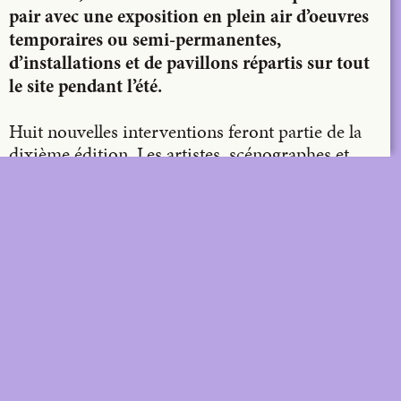
pair avec une exposition en plein air d’oeuvres
temporaires ou semi-permanentes,
d’installations et de pavillons répartis sur tout
le site pendant l’été.
Huit nouvelles interventions feront partie de la
dixième édition. Les artistes, scénographes et
architectes se sont penchés sur le thème « to have
or to hold », qui a émergé directement du
développement du festival interdisciplinaire
d’arts. Horst rend ainsi hommage au lieu qui
l’accueille. Avec affection, parfois les intervenants
s’accrochent aux structures intrinsèques du
domaine, parfois ils les intègrent. Conservation
pleine d’amour, occupation affirmée ou
transformation innovante…
DIGITAL
PRINT &