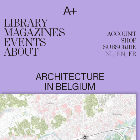
SUBSCRIBE
T
NL
EN
FR
LIBRARY
MAGAZINES
ACCOUNT
EVENTS
SHOP
SUBSCRIBE
ABOUT
NL
EN
FR
ARCHITECTURE
IN BELGIUM