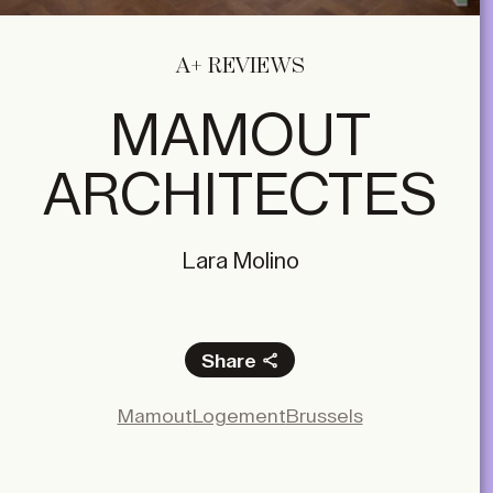
A+ REVIEWS
MAMOUT
ARCHITECTES
Lara Molino
Share
Facebook
Mamout
Logement
Brussels
X
LinkedIn
Email