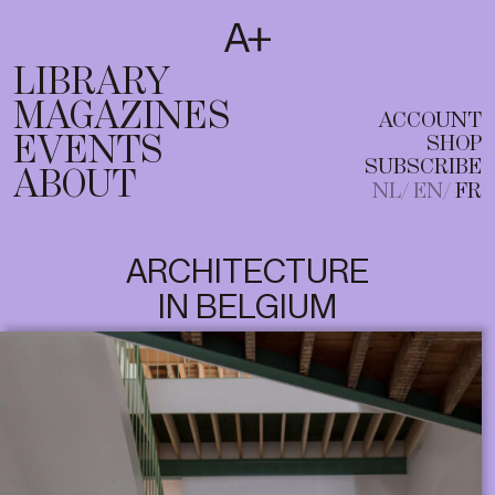
SUBSCRIBE
T
NL
EN
FR
LIBRARY
MAGAZINES
ACCOUNT
EVENTS
SHOP
SUBSCRIBE
ABOUT
NL
EN
FR
ARCHITECTURE
IN BELGIUM