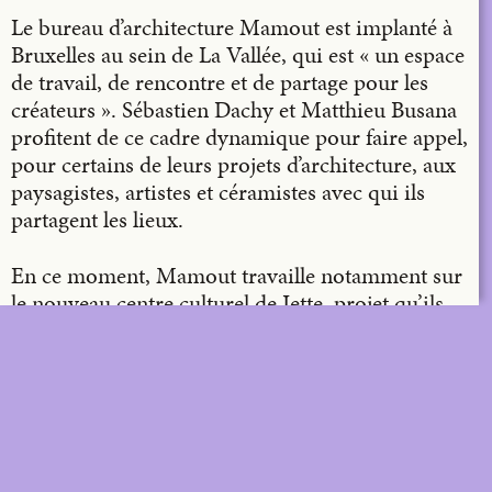
Le bureau d’architecture Mamout est implanté à
Bruxelles au sein de La Vallée, qui est « un espace
de travail, de rencontre et de partage pour les
créateurs ». Sébastien Dachy et Matthieu Busana
profitent de ce cadre dynamique pour faire appel,
pour certains de leurs projets d’architecture, aux
paysagistes, artistes et céramistes avec qui ils
partagent les lieux.
En ce moment, Mamout travaille notamment sur
le nouveau centre culturel de Jette, projet qu’ils
font démarrer d’une structure existante laissée à
l’abandon, ainsi qu’à la réhabilitation d’un
immeuble de logements sociaux à Ganshoren.
Dans tous leurs projets, ils mettent un point
d’honneur à aborder l’existant comme un système
à conserver dans lequel insérer un programme