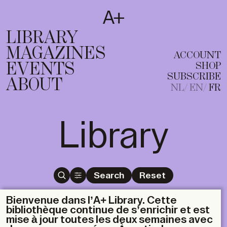
SUBSCRIBE
T
NL
EN
FR
LIBRARY
MAGAZINES
ACCOUNT
EVENTS
SHOP
SUBSCRIBE
ABOUT
NL
EN
FR
Library
Search
Reset
Bienvenue dans l’A+ Library. Cette
bibliothèque continue de s’enrichir et est
mise à jour toutes les deux semaines avec