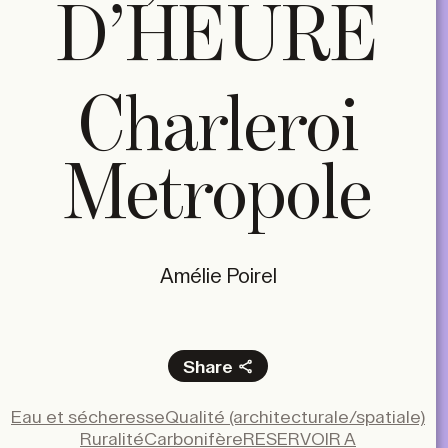
D’HEURE
Charleroi
Metropole
Amélie Poirel
Share
Facebook
Eau et sécheresse
Qualité (architecturale/spatiale)
X
Ruralité
Carbonifère
RESERVOIR A