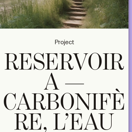
Project
RESERVOIR
A —
CARBONIFÈ
RE, L’EAU