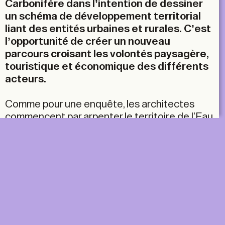
Carbonifère dans l’intention de dessiner
un schéma de développement territorial
liant des entités urbaines et rurales. C’est
l’opportunité de créer un nouveau
parcours croisant les volontés paysagère,
touristique et économique des différents
acteurs.
Comme pour une enquête, les architectes
commencent par arpenter le territoire de l’Eau
d’heure. Ils y sont d’ores et déjà sensibles,
puisque c’est celui dans lequel ils ont grandi.
Leur objectif est de trouver des
cheminements, des parcours le long des rives,
majoritairement sauvages, mais parfois
privatisées de manière anarchique. En les
reliant à de nouveaux cheminements, ils
tentent de tisser un fil rouge continu et