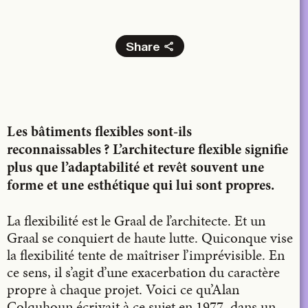
Share
Facebook
X
LinkedIn
Email
Les bâtiments flexibles sont-ils
reconnaissables ? L’archi­tecture flexible signifie
plus que l’adaptabilité et revêt souvent une
forme et une esthétique qui lui sont propres.
La flexibilité est le Graal de l’architecte. Et un
Graal se conquiert de haute lutte. Quiconque vise
la flexibilité tente de maîtriser l’imprévisible. En
ce sens, il s’agit d’une exacerbation du caractère
propre à chaque projet. Voici ce qu’Alan
Colquhoun écrivait à ce sujet en 1977, dans un