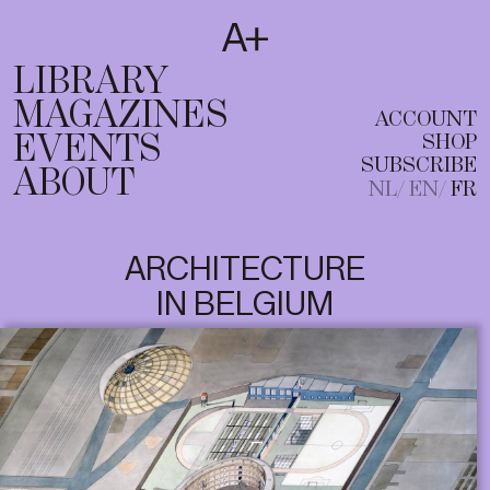
SUBSCRIBE
T
NL
EN
FR
LIBRARY
MAGAZINES
ACCOUNT
EVENTS
SHOP
SUBSCRIBE
ABOUT
NL
EN
FR
ARCHITECTURE
IN BELGIUM