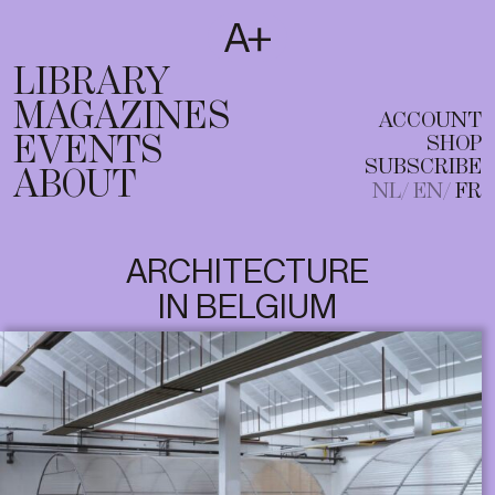
SUBSCRIBE
T
NL
EN
FR
LIBRARY
MAGAZINES
ACCOUNT
EVENTS
SHOP
SUBSCRIBE
ABOUT
NL
EN
FR
ARCHITECTURE
IN BELGIUM