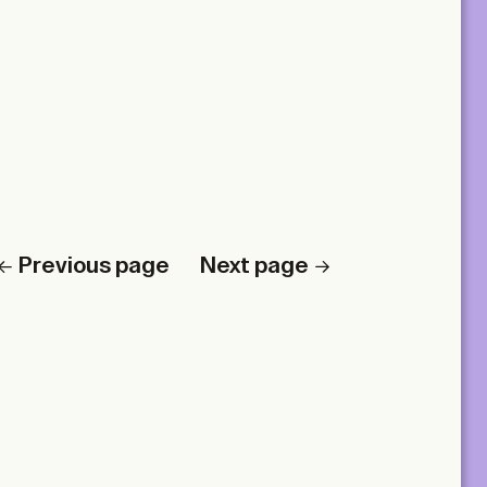
Previous page
Next page