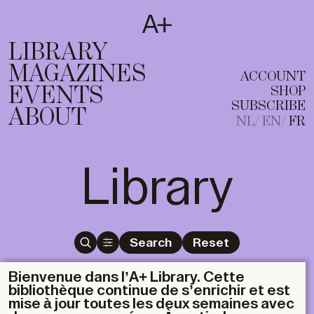
SUBSCRIBE
T
NL
EN
FR
LIBRARY
MAGAZINES
ACCOUNT
EVENTS
SHOP
SUBSCRIBE
ABOUT
NL
EN
FR
Library
Search
Reset
Bienvenue dans l’A+ Library. Cette
bibliothèque continue de s’enrichir et est
mise à jour toutes les deux semaines avec