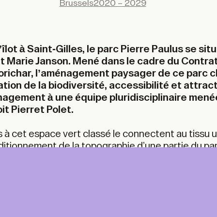
Brussels
2020 – 2029
X
LinkedIn
Email
lot à Saint-Gilles, le parc Pierre Paulus se sit
t Marie Janson. Mené dans le cadre du Contrat
Morichar, l’aménagement paysager de ce parc 
NT &
A+ MORE
tion de la biodiversité, accessibilité et attract
agement à une équipe pluridisciplinaire menée
ITAL
t Pierret Polet.
A Print & Digital subscription, p
for every TA+LK.
For A+ aficionados.
ine access to the A+ Library
 à cet espace vert classé le connectent au tissu 
ted issues of A+ magazine
ditionnement de la topographie d’une partie du parc
your home each year.
students, researchers and
 plaine de jeux aux activités ludiques variées. Afi
te, son aménagement paysager propose une transfo
r libraries, schools and
ith multiple readers.
la mise en valeur du patrimoine hydrologique prése
0
/year
€
250,00
/year