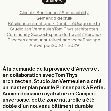
Share
Facebook
Climate Resilience / Sustainability
X
Gemengd gebruik
LinkedIn
Résilience climatique / Durabilité
Usage mixte
Studio Jan Vermeulen
Tom Thys architecten
Email
Community Spaces
Espace de travail / Bureaux
Espaces communautaires
Landscape
Paysage
Antwerpen
2020 – 2029
À la demande de la province d’Anvers et
en collaboration avec Tom Thys
architecten, Studio Jan Vermeulen a créé
un master plan pour le Prinsenpark à Retie.
Ancien domaine royal situé en Campine
anversoise, cette zone naturelle a été
dotée d’un nouveau bâtiment durable