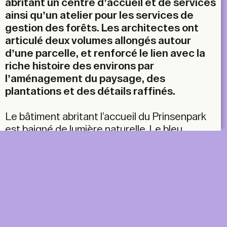
abritant un centre d’accueil et de services
ainsi qu’un atelier pour les services de
gestion des forêts. Les architectes ont
articulé deux volumes allongés autour
d’une parcelle, et renforcé le lien avec la
riche histoire des environs par
l’aménagement du paysage, des
plantations et des détails raffinés.
Le bâtiment abritant l’accueil du Prinsenpark
est baigné de lumière naturelle. Le bleu
limpide du ciel, le vert tendre de la végétation
et les senteurs suaves des aubépines et des
rhododendrons viennent mettre la touche
finale à ce tableau bucolique. L’histoire de ces
lieux est toutefois un peu moins rose. En 1853,
dans son Essai sur la Campine anversoise,
George Podesta écrivait que la région n’avait