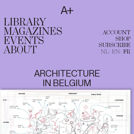
SUBSCRIBE
T
NL
EN
FR
LIBRARY
MAGAZINES
ACCOUNT
EVENTS
SHOP
SUBSCRIBE
ABOUT
NL
EN
FR
ARCHITECTURE
IN BELGIUM