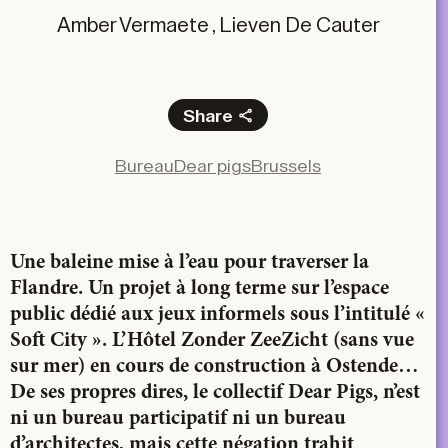
Amber Vermaete , Lieven De Cauter
Share
Facebook
Bureau
Dear pigs
Brussels
X
LinkedIn
Email
Une baleine mise à l’eau pour traverser
la
Flandre. Un projet à long terme sur
l’espace
public dédié aux jeux informels
sous l’intitulé «
Soft City ». L’Hôtel Zonder
ZeeZicht (sans vue
sur mer) en cours de
construction à Ostende…
De ses propres
dires, le collectif Dear Pigs, n’est
ni un
bureau participatif ni un bureau
d’architectes,
mais cette négation trahit