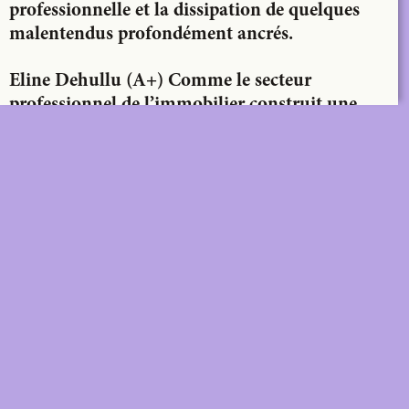
professionnelle et la dissipation de quelques
malentendus profondément ancrés.
Eline Dehullu (A+)
Comme le secteur
professionnel de l’immobilier construit une
très grande partie des bâtiments à Bruxelles,
vous avez également misé sur un dialogue de
qualité avec les clients privés. C’est assez
exceptionnel ! Aucune autre instance publique
ne l’avait fait avant vous ou n’a jusqu’à présent
suivi votre exemple. Le BMA dispose pour cela
de deux outils : émettre un avis et organiser des
concours d’architecture. En quoi consistent ces
instruments et quelles sont les différences entre
DIGITAL
PRINT &
les formules pour les clients publics et privés ?
DIGITAL
Unlimited online access to the
A+ Library.
Student: for students,