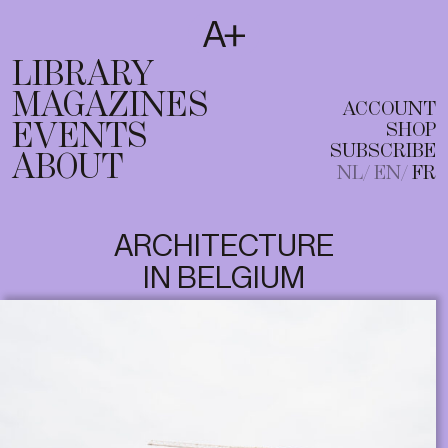
SUBSCRIBE
T
NL
EN
FR
LIBRARY
MAGAZINES
ACCOUNT
EVENTS
SHOP
SUBSCRIBE
ABOUT
NL
EN
FR
ARCHITECTURE
IN BELGIUM