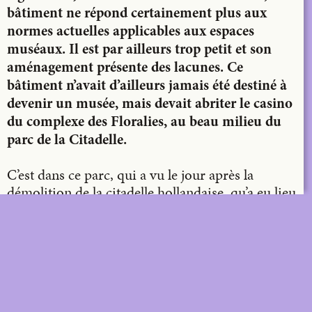
bâtiment ne répond certainement plus aux
normes actuelles applicables aux espaces
muséaux. Il est par ailleurs trop petit et son
aménagement présente des lacunes. Ce
bâtiment n’avait d’ailleurs jamais été destiné à
devenir un musée, mais devait abriter le casino
du complexe des Floralies, au beau milieu du
parc de la Citadelle.
C’est dans ce parc, qui a vu le jour après la
démolition de la citadelle hollandaise, qu’a eu lieu
l’exposition universelle de Gand en 1913. La
gigantesque halle en acier des Floralies en
témoigne toujours. Les restaurants, la « serre
chaude » et la salle des fêtes qui y étaient adossés
ont été reconstruits ou remplacés après la
Seconde Guerre mondiale. Sur les côtés longs de