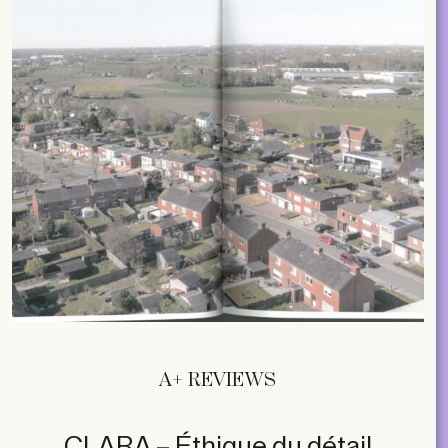
subscribe
ACCOUNT
SHOP
SUBSCRIBE
LIBRARY
NL
EN
FR
MAGAZINES
EVENTS
Contact
ABOUT
A+ REVIEWS
2026 © A+ Architects in Belgium
Algemene verkoopvoorwaarden
Privacybeleid
CLARA – Éthique du détail