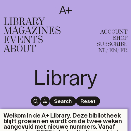
SUBSCRIBE
T
NL
EN
FR
LIBRARY
MAGAZINES
ACCOUNT
EVENTS
SHOP
SUBSCRIBE
ABOUT
NL
EN
FR
Library
Search
Reset
Welkom in de A+ Library. Deze bibliotheek
blijft groeien en wordt om de twee weken
aangevuld met nieuwe nummers. Vanaf